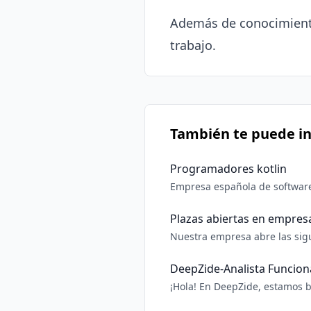
Además de conocimiento
trabajo.
También te puede in
Programadores kotlin
Empresa española de software
"traducirlo" a Kotlin en Andro
id=com.lafabricadesoftware.l
Plazas abiertas en empres
Nuestra empresa abre las sigu
funcional de sistema/Project 
QA/Tester
DeepZide-Analista Funcion
¡Hola! En DeepZide, estamos b
eres una persona apasionada p