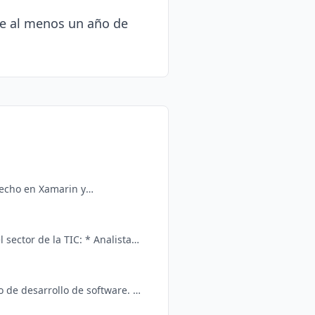
e al menos un año de 
hecho en Xamarin y
tore/apps/details?
sector de la TIC: * Analista
tend (React + TailwindCSS) *
 de desarrollo de software. Si
emos conocerte!