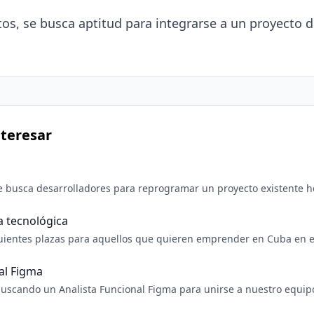
s, se busca aptitud para integrarse a un proyecto d
teresar
 busca desarrolladores para reprogramar un proyecto existente 
id Studio. La aplicación se encuentra en: https://play.google.com/s
avan
a tecnológica
ientes plazas para aquellos que quieren emprender en Cuba en el 
Manager. * Desarrollador móvil, REACT NATIVE. * Desarrollador fron
al Figma
uscando un Analista Funcional Figma para unirse a nuestro equipo
or la tecnología y tienes experiencia en análisis funcional, ¡quer