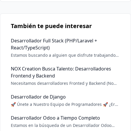
También te puede interesar
Desarrollador Full Stack (PHP/Laravel +
React/TypeScript)
Estamos buscando a alguien que disfrute trabajando
con PHP/Laravel y React/TypeScript para sumarse a
nuestro equipo de desarrollo. La posición será
NOX Creation Busca Talento: Desarrolladores
estrictamente presencial en una oficina en Playa, La
Frontend y Backend
Habana. LO QUE ESPERAMOS QUE TRAIGAS Backend (P
Necesitamos desarrolladores Fronted y Backend (No
necesariamente FullStack) para afrontar proyecto de
Panel de Control para aplicación de comercio
Desarrollador de Django
electrónica. Puede obtener más detalles en el siguiente
🚀 Únete a Nuestro Equipo de Programadores 🚀 ¿Eres
link; https://noxcreation.dev/es/blog/talento_fronte
un programador talentoso con pasión por la tecnología
de vanguardia y habilidades para crear soluciones
Desarrollador Odoo a Tiempo Completo
innovadoras? Estamos en búsqueda de individuos
Estamos en la búsqueda de un Desarrollador Odoo
habilidosos como tú para unirse a nuestro equipo él