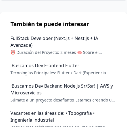
También te puede interesar
FullStack Developer (Next.js + Nest.js + IA
Avanzada)
⏰ Duración del Proyecto: 2 meses 🧠 Sobre el
Proyecto: Estamos construyendo una plataforma
innovadora de generación de artículos con inteligencia
¡Buscamos Dev Frontend Flutter
artificial, con funciones avanzadas como: Integración
Tecnologías Principales: Flutter / Dart (Experiencia
de modelos LLM para generación de contenido textual.
comprobable) Gestión de Estado (Provider, Bloc,
A
Riverpod, GetX - indica cuál dominas) Consumo de APIs
¡Buscamos Dev Backend Node.js Sr/Ssr! | AWS y
REST Git Deseable (Suma Puntos): Pruebas
Microservicios
unitarias/widgets en Flutter Diseño UI/UX, Material
Súmate a un proyecto desafiante! Estamos creando una
Design /
plataforma innovadora (fintech/e-commerce) usando
una arquitectura orientada a servicios. Tecnologías
Vacantes en las áreas de: • Topografía •
Principales: Node.js (TypeScript) (Experiencia sólida)
Ingeniería industrial
Frameworks (Express, NestJS o Fastify - indic