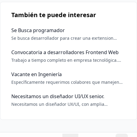
También te puede interesar
Se Busca programador
Se busca desarrollador para crear una exrtension
chrome
Convocatoria a desarrolladores Frontend Web
Trabajo a tiempo completo en empresa tecnológica.
ReactJS + TailwindCSS.
Vacante en Ingeniería
Específicamente requerimos colabores que manejen
temas de COMPRESORES PARA USO DE
REFRIGERACIÓN. Con disposición para trabajar de
Necesitamos un diseñador UI/UX senior.
forma inmediata y de manera remota, bajo plazos de
Necesitamos un diseñador UX/UI, con amplia
trabajo flexibles y auto manejables. Para mayor
experiencia comprobable, con especialidad en Figma.
información, por favor c
Trabajos a realizar: Diseñar y Prototipado de pantallas
UI. Puede escribir al WhatsApp +56998000360