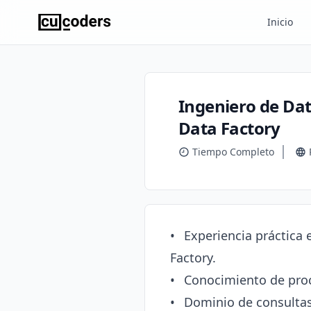
Inicio
Ingeniero de Dat
Data Factory
Tiempo Completo
•	Experiencia práctica en el desarrollo de pipelines y actividades de integración en Azure Data 
Factory.

•	Conocimiento de procesos ETL/ELT y transformación de datos.

•	Dominio de consultas SQL y manejo de bases de datos relacionales (SQL Server, PostgreSQL, etc.).
