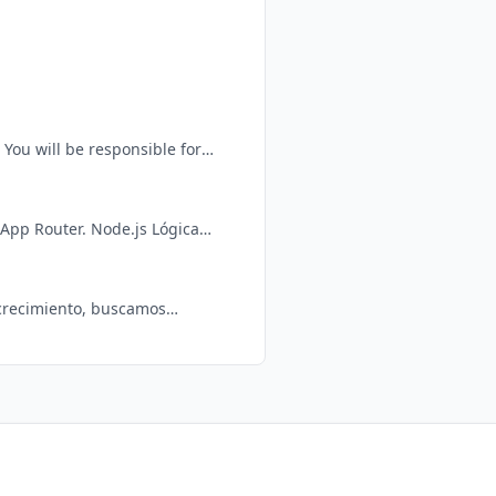
r
em. The role requires strong
arca la diferencia: CMS Headless: Experiencia con Payload es un gra
gestión de estrategias