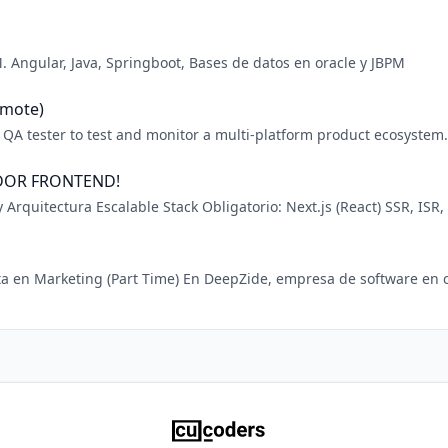
 Angular, Java, Springboot, Bases de datos en oracle y JBPM
emote)
er to test and monitor a multi-platform product ecosystem. You will be responsible fo
rms, identifying bugs, edge cases, and inconsistencies between th
DOR FRONTEND!
rio: Next.js (React) SSR, ISR, App Router. Node.js Lógica
backend, APIs. GraphQL Apollo, Urql o similar. Lo que m
 DeepZide, empresa de software en crecimiento, buscamos
 Marketing con experiencia comprobada en liderar equipos y en la 