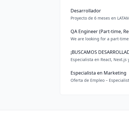
Desarrollador
Proyecto de 6 meses en LATAM.
QA Engineer (Part-time, R
We are looking for a part-time QA test
testing four connected platfo
attenti
¡BUSCAMOS DESARROLLA
Especialista en React, Next.js y Arquitectura Escalable Stack Obligato
Especialista en Marketing
Oferta de Empleo – Especialista en Marketing (Part Time) En
incorporar un Especialista en
digitales. Respons