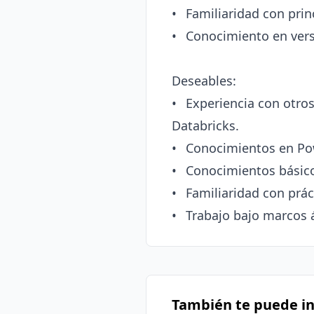
•	Familiaridad con principios de modelado de datos y arquitectura de datos moderna.

•	Conocimiento en versionamiento de código (Git) y buenas prácticas de documentación.

Deseables:

•	Experiencia con otros servicios del ecosistema Azure como Azure Data Lake, Synapse o 
Databricks.

•	Conocimientos en Power BI o herramientas de visualización de datos.

•	Conocimientos básicos en lenguajes como Python o PowerShell para automatización.

•	Familiaridad con prácticas de DevOps para soluciones de datos.

También te puede in