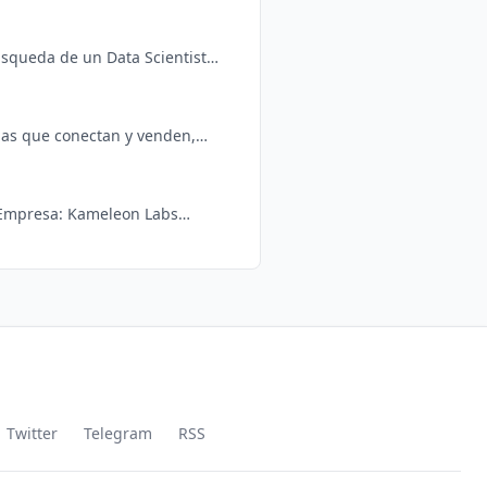
estra marca, facilite la
úsqueda de un Data Scientist
cias que conectan y venden,
 - Empresa: Kameleon Labs
, analizar y gestionar
Twitter
Telegram
RSS