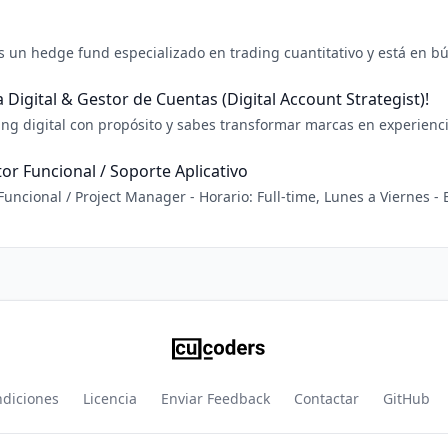
jetivo: Crear una experiencia digital que refleje la identidad de nu
s un hedge fund especializado en trading cuantitativo y está en b
matemática muy sólida - Estadística aplicada y
Digital & Gestor de Cuentas (Digital Account Strategist)!
ting digital con propósito y sabes transformar marcas en experien
or Funcional / Soporte Aplicativo
 Funcional / Project Manager - Horario: Full-time, Lunes a Viernes
 frente a varios clientes. Tu responsabilidad principal será recibir
ndiciones
Licencia
Enviar Feedback
Contactar
GitHub