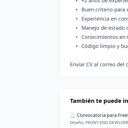
	•	+2 años de experiencia en Flutter/Dart

	•	Buen criterio para diseños modernos y profesionales

	•	Experiencia en consumo de APIs REST (filtros, paginación, autenticación)

	•	Manejo de estado con GetX

	•	Conocimientos en Git, GitHub y Jira

	•	Código limpio y buenas prácticas

Enviar CV al correo del 
También te puede in
🧾 Convocatoria para Fre
Diseño, FRONT-END DEVELOPER.