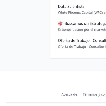
optimizada para conversión. Ob
navegación del
Data Scientists
White Phoenix Capital (WPC) e
para trabajar de forma presencial en La Habana. -> Base técnica: - Base 
probabilidad
🎯 ¡Buscamos un Estratega 
Si tienes pasión por el marke
este es tu lugar. Lo que necesitas: ✅ Habilidades técnicas (hard skills): - Experiencia comprobada en diseño y ejecución de
embudos
Oferta de Trabajo - Consult
Oferta de Trabajo - Consultor
Serás la cara de Kameleon Labs
incidencias y
Acerca de
Términos y co