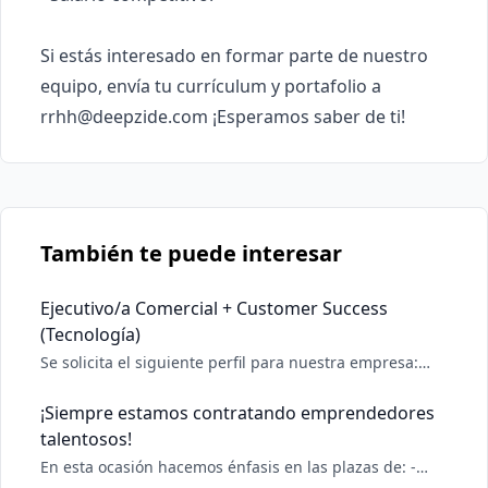
Si estás interesado en formar parte de nuestro 
equipo, envía tu currículum y portafolio a 
rrhh@deepzide.com
También te puede interesar
Ejecutivo/a Comercial + Customer Success
(Tecnología)
Se solicita el siguiente perfil para nuestra empresa:
Responsabilidades -Ventas: generar y calificar leads,
realizar discovery & demos, preparar propuestas y
¡Siempre estamos contratando emprendedores
negociar hasta el cierre; mantener pipeline y
talentosos!
pronósticos en las herramientas internas. -Implem
En esta ocasión hacemos énfasis en las plazas de: -