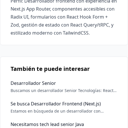
Perfil: Desarrollador frontend con experiencia en 
Next.js App Router, componentes accesibles con 
Radix UI, formularios con React Hook Form + 
Zod, gestión de estado con React Query/tRPC, y 
estilizado moderno con TailwindCSS.
También te puede interesar
Desarrollador Senior
Buscamos un desarrollador Senior Tecnologías: React,
Python, Django,Rest Framework
Se busca Desarrollador Frontend (Next.js)
Estamos en búsqueda de un desarrollador con
experiencia en Next.js para un proyecto web en
crecimiento. Buscamos a alguien proactivo, con buena
Necesitamos tech lead senior Java