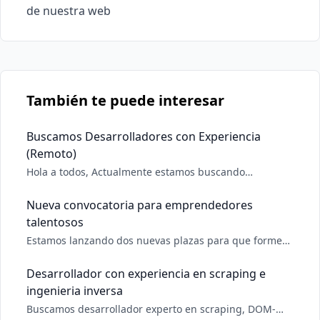
de nuestra web
También te puede interesar
Buscamos Desarrolladores con Experiencia
(Remoto)
Hola a todos, Actualmente estamos buscando
desarrolladores en el área de desarrollo web y
software. 🔍 Requisitos • Experiencia en desarrollo web
Nueva convocatoria para emprendedores
o de software • Inglés fluido (nivel B2 o superior) •
talentosos
Comodidad y profesionalismo en videollamadas • Buen
Estamos lanzando dos nuevas plazas para que formen
parte de nuestro equipo de trabajo de más de 40
emprendedores. En esta ocasión hacemos énfasis en: *
Desarrollador con experiencia en scraping e
1 Backend (Express/NestJs/Microservicios) * 1
ingenieria inversa
Desarrollador móvil (React native/Expo) Categorías
Buscamos desarrollador experto en scraping, DOM-
Middl