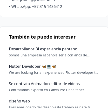
También te puede interesar
Desarrollador BI experiencia pentaho
Somos una empresa española seria con años de
experiencia. Buscamos desarrollador BI que no tenga
miedo de salir de su zona de confort. Salario
Flutter Developer 🦋💻🦋
competitivo, incorporación inmediata, entrevista rápida
We are looking for an experienced Flutter developer to
con respuesta en menos de 24h
support our team in improving our iOS and Android
apps. Background in payments and/or fintech would be
Se contrata Animador/editor de videos
great. Ability to work in business English, or
Contratamos experto en Canva Pro Debe tener
willingness to rapidly learn English, is essential
experiencia en esta herramienta Acceso a internet
desde Pc (La cuenta de Canva Pro la ponemos nosotros)
diseño web
Eres apasionado del diseno este trabajo es para ti .