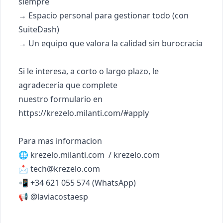
siempre

→ Espacio personal para gestionar todo (con 
SuiteDash)

→ Un equipo que valora la calidad sin burocracia

Si le interesa, a corto o largo plazo, le 
agradecería que complete

nuestro formulario en

https://krezelo.milanti.com/#apply

Para mas informacion

🌐 krezelo.milanti.com  / krezelo.com

📩 
tech@krezelo.com
📲 +34 621 055 574 (WhatsApp)

📢 @laviacostaesp
