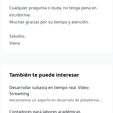
Cualquier pregunta o duda, no tenga pena en 
escribirme.

Muchas gracias por su tiempo y atención.

Saludos,

También te puede interesar
Desarrollar subasta en tiempo real. Video
Streaming
Necesitamos un experto en desarrollo de plataforma
de subasta en tiempo real. Deber tener mucha
experiencia implementando subasta en tiempo real o
Contadores para labores académicas