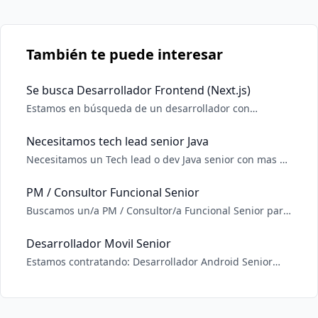
También te puede interesar
Se busca Desarrollador Frontend (Next.js)
Estamos en búsqueda de un desarrollador con
experiencia en Next.js para un proyecto web en
crecimiento. Buscamos a alguien proactivo, con buena
Necesitamos tech lead senior Java
comunicación y disponibilidad para trabajar de forma
Necesitamos un Tech lead o dev Java senior con mas de
remota. 🔹 Requisitos: Experiencia comprobable con
10 años de experiencia comprobable. Requisitos: -
Next.j
Líder técnico/dev senior Java con experiencia
PM / Consultor Funcional Senior
comprobable dirigiendo equipo. - con 10+ años de
Buscamos un/a PM / Consultor/a Funcional Senior para
experiencia comprobable. Excluyente. - Referencias
liderar iniciativas end-to-end con foco en
com
descubrimiento, definición funcional, alcance, MVP y
Desarrollador Movil Senior
delivery, actuando como puente entre negocio y
Estamos contratando: Desarrollador Android Senior
equipos de desarrollo. Responsabilidades clave -
Estamos buscando un Desarrollador Android con
Levantamie
experiencia para unirse a nuestro equipo y ayudar a
construir aplicaciones móviles de alta calidad y