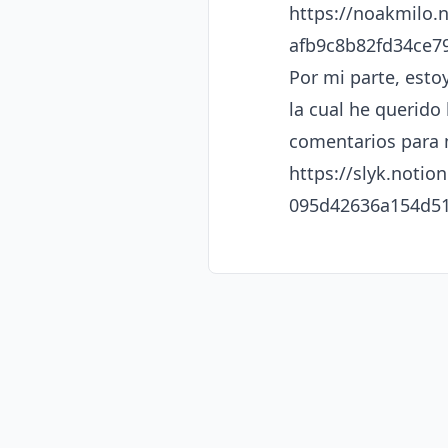
https://noakmilo.n
afb9c8b82fd34ce7
Por mi parte, esto
la cual he querido
comentarios para 
https://slyk.notio
095d42636a154d51