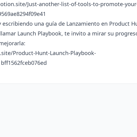
otion.site/Just-another-list-of-tools-to-promote-your
9569ae8294f09e41
y escribiendo una guía de Lanzamiento en Product Hun
 llamar Launch Playbook, te invito a mirar su progre
mejorarla:
n.site/Product-Hunt-Launch-Playbook-
bff1562fceb076ed