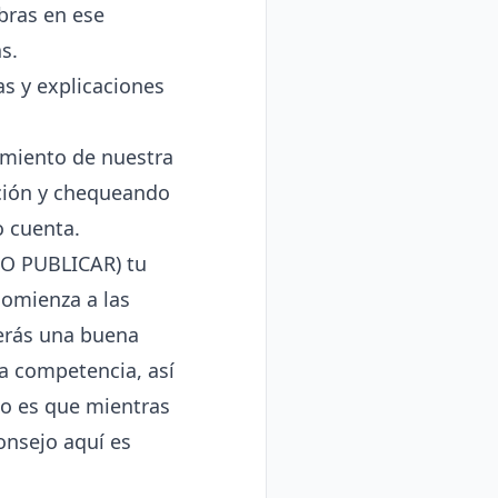
bras en ese
s.
as y explicaciones
miento de nuestra
ación y chequeando
 cuenta.
NO PUBLICAR) tu
comienza a las
derás una buena
a competencia, así
do es que mientras
onsejo aquí es