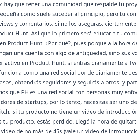
o: hay que tener una comunidad que respalde tu pro
pequeña como suele suceder al principio, pero tu co
views y comentarios, si no los aseguras, ciertamente
oduct Hunt. Así que lo primero será educar a tu comu
 en Product Hunt. ¿Por qué?, pues porque a la hora d
ngan una cuenta con algo de antigüedad, sino sus vo
er activo en Product Hunt, si entras diariamente a Tw
funciona como una red social donde diariamente des
os, obtendrás seguidores y seguirás a otros; y part
mos que PH es una red social con personas muy enfo
ores de startups, por lo tanto, necesitas ser uno de 
tch. Si tu producto no tiene un video de introducci
s tu producto, estás perdido. Llegó la hora de quitar
n video de no más de 45s (vale un video de introducció