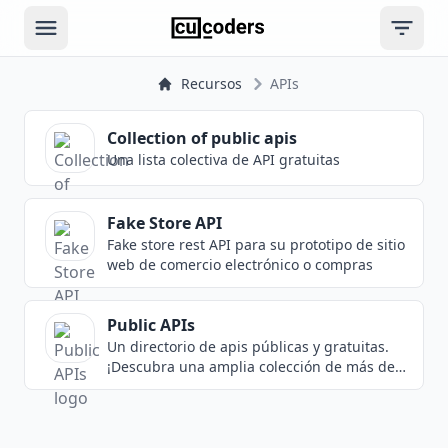
Open main menu
Open ri
Recursos
APIs
Collection of public apis
Una lista colectiva de API gratuitas
Fake Store API
Fake store rest API para su prototipo de sitio
web de comercio electrónico o compras
Public APIs
Un directorio de apis públicas y gratuitas.
¡Descubra una amplia colección de más de
700 API públicas y gratuitas para mejorar
sus proyectos! Compatible con JavaScript,
PHP, Ruby y otros lenguajes.