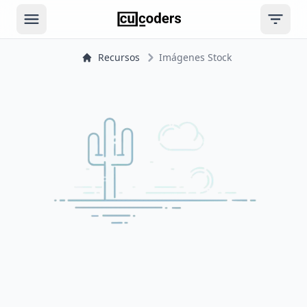
Open main menu
Open ri
Recursos
Imágenes Stock