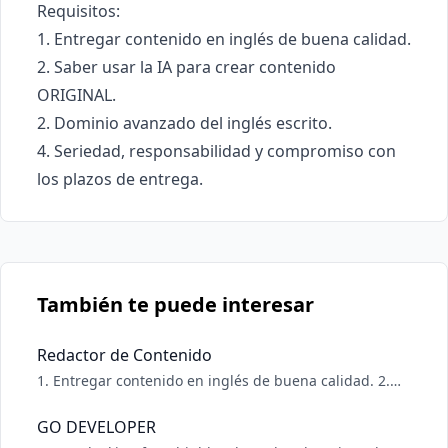
Requisitos:

1. Entregar contenido en inglés de buena calidad.

2. Saber usar la IA para crear contenido 
ORIGINAL.

2. Dominio avanzado del inglés escrito.

4. Seriedad, responsabilidad y compromiso con 
los plazos de entrega.
También te puede interesar
Redactor de Contenido
1. Entregar contenido en inglés de buena calidad. 2.
Saber usar la IA para crear contenido ORIGINAL. 2.
Dominio avanzado del inglés escrito. 4. Seriedad,
GO DEVELOPER
responsabilidad y compromiso con los plazos de