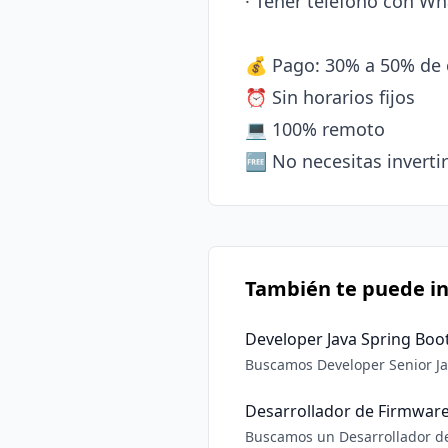
· Tener teléfono con W
💰 Pago: 30% a 50% de 
⏰ Sin horarios fijos

💻 100% remoto

También te puede in
Developer Java Spring Boo
Buscamos Developer Senior Java + Spri
Programar backend Subasta en tiempo real. 2 Redefinir la arquitectura híbrid
decisiones técnicas crít
Desarrollador de Firmwar
Buscamos un Desarrollador de