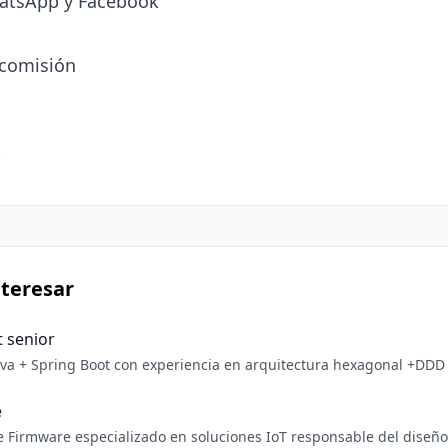
hatsApp y Facebook

comisión

teresar
t senior
ng Boot con experiencia en arquitectura hexagonal +DDD Responsabilidades: 1
a: Hexagonal + DDD + Microservicios. 3
e
 Firmware especializado en soluciones IoT responsable del diseño