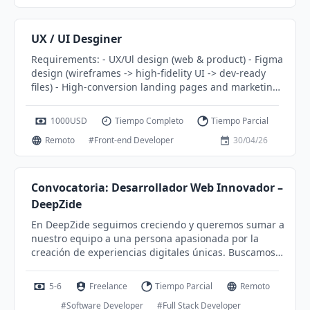
un mensaje en inglés describiendo tu experiencia y
disponibilidad. Estaremos encantados de conectar y
compartir más detalles. 📞 Contacto • Telegram:
UX / UI Desginer
@happydev39 • Correo:
Requirements: - UX/Ul design (web & product) - Figma
victoralmeidatech76@gmail.com
•Whatsapp: +57 315
design (wireframes -> high-fidelity UI -> dev-ready
1436412
files) - High-conversion landing pages and marketing
websites - SaaS dashboards and complex workflows -
Website and product redesigns (improving structure,
1000USD
Tiempo Completo
Tiempo Parcial
clarity, and performance) - Design systems and
Remoto
#Front-end Developer
30/04/26
scalable UI frameworks - English Level: over C2 -
Female only
Convocatoria: Desarrollador Web Innovador –
DeepZide
En DeepZide seguimos creciendo y queremos sumar a
nuestro equipo a una persona apasionada por la
creación de experiencias digitales únicas. Buscamos
un Desarrollador Web con sólidos conocimientos en
HTML y JavaScript, capaz de aportar ideas frescas y
5-6
Freelance
Tiempo Parcial
Remoto
soluciones creativas para proyectos que transforman
#Software Developer
#Full Stack Developer
la manera en que las empresas se conectan con sus