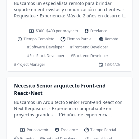
Régimen de trabajo Part-Time a demanda. • Salario
Buscamos un especialista remoto para brindar
victoralmeidatech76@gmail.com
competitivo. Si estás interesado en formar parte de
soporte en entrevistas y comunicación con clientes. -
nuestro equipo, envía tu currículum y portafolio a
Requisitos • Experiencia: Más de 2 años en desarrollo
rrhh@deepzide.com
¡Esperamos saber de ti!
de software • Inglés: Dominio oral y escrito •
Videoconferencias: Capacidad para realizar reuniones
$300–$400 por proyecto
Freelance
fluidas - Responsabilidades • Entrevistas: Participar en
Tiempo Completo
Tiempo Parcial
Remoto
llamadas telefónicas con clientes • Soporte: Apoyo en
la comunicación - Salario • Mensual: $300–$400 por
#Software Developer
#Front-end Developer
proyecto 📩 Contacto WhatsApp: +1 (610) 506-1662
#Full Stack Developer
#Back-end Developer
Correo electrónico:
marialindberg0081@gmail.com
#Project Manager
18/04/26
Necesito Senior arquitecto Front-end
React+Next
Buscamos un Arquitecto Senior Front-end React con
Next Requisitos: - Experiencia comprobable en
proyectos grandes. - 10+ años de experiencia
comprobable - experiencia React con Next - debe
tener referencias de empresas en las que haya
Por convenir
Freelance
Tiempo Parcial
trabajado. Trabajos a realizar: - Diseñar toda la
Remoto
#Front-end Developer
#Technical Lead