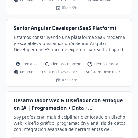
arquitectura Front-end - desarrollar todo los
arquetipos de lado Front-end - Guiar al arquipo Front-
05/04/26
end - Reuniones con el equipo Le esperamos para
que se una a nuestro equipo. Contactar WhatsApp
+56998000360
Senior Angular Developer (SaaS Platform)
Estamos construyendo una plataforma SaaS moderna
y escalable, y buscamos un/a Senior Angular
Developer con +3 años de experiencia real trabajando
con Angular en proyectos en producción, y con
experiencia con Tailwind CSS. Queremos sumar a
Freelance
Tiempo Completo
Tiempo Parcial
alguien a quien le apasione programar, que disfrute
Remoto
#Front-end Developer
#Software Developer
los retos técnicos, y que tenga muchas ganas de
superarse y crecer profesionalmente. Lo que harás
07/03/26
Desarrollar y mantener funcionalidades en Angular
para una plataforma SaaS. Construir interfaces
modernas y consistentes usando Tailwind CSS.
Desarrollador Web & Diseñador con enfoque
Colaborar con producto/diseño para aterrizar
en IA | Programación + Data +
requerimientos y mejorar UX. Proponer mejoras
Automatización
Soy profesional multidisciplinario enfocado en diseño
técnicas, refactorizaciones y buenas prácticas
web, diseño gráfico, programación y análisis de datos,
(calidad, performance, mantenibilidad). Requisitos +3
con integración avanzada de herramientas de
años de experiencia profesional con Angular. Dominio
Inteligencia Artificial para optimizar procesos, reducir
sólido de TypeScript (componentes, servicios, routing,