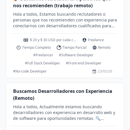
Nos encantaría ponernos en contacto contigo y
nos recomienden (trabajo remoto)
compartir más detalles. 📞 Contacto • Telegram:
Hola a todos, Estamos buscando reclutadores o
@happydev39 • WhatsApp: +57 315 ​​1436412
personas que nos recomienden con experiencia para
conectarnos con desarrolladores cualificados para
oportunidades de trabajo remoto en desarrollo web y
de software. 🤝 Remuneración por recomendación •
$ 20 y $ 30 USD por cada candidata calificada
Freelance
Gana entre 20 y 30 USD por cada candidato
Tiempo Completo
Tiempo Parcial
Remoto
cualificado que se incorpore con éxito. 📋 Requisitos
para el desarrollador • Experiencia en desarrollo web
#Freelancer
#Software Developer
o de software • Inglés fluido (nivel B2 o superior) •
#Full Stack Developer
#Front-end Developer
Hablante nativo de portugués o español • Profesional
#No-code Developer
23/05/26
y cómodo en videollamadas • Excelentes habilidades
de comunicación y relaciones interpersonales 💰
Remuneración para el desarrollador • Tarifa por hora:
entre 5 y 20 USD (dependiendo de la experiencia,
Buscamos Desarrolladores con Experiencia
disponibilidad y rendimiento) 📩 ¿Te interesa?
(Remoto)
Envíanos un mensaje en inglés. Estaremos
Hola a todos, Actualmente estamos buscando
encantados de ponernos en contacto contigo y
desarrolladores con experiencia en desarrollo web y
compartir más detalles. 📞 Contacto • Telegram:
de software para oportunidades remotas. 🔍
@pstaradmin • WhatsApp: +57 315 ​​1436412
Requisitos • Experiencia en desarrollo web o de
software • Inglés fluido (nivel B2 o superior) •