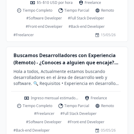
$5–$10 USD por hora
Freelance
Portugués o español nativo • Profesional y cómodo en
Tiempo Completo
Tiempo Parcial
Remoto
videollamadas • Buenas habilidades de comunicación
e interpersonales 💰 Compensación • Pago estimado:
#Software Developer
#Full Stack Developer
$5–$10 USD por hora 🤝 Bono por Referidos ¿Conoces
#Front-end Developer
#Back-end Developer
a alguien que podría encajar perfectamente? Gana
#Freelancer
15/05/26
entre $20–$50 USD por cada candidato calificado que
se incorpore exitosamente. 📩 ¿Interesado? Por favor
envía un mensaje en inglés describiendo tu
experiencia, stack tecnológico y disponibilidad.
Buscamos Desarrolladores con Experiencia
Estaremos encantados de conectar y compartir más
(Remoto) - ¿Conoces a alguien que encaje?
detalles. 📞 Contacto • Telegram: @happydev39 •
Gana $20–$50
Hola a todos, Actualmente estamos buscando
WhatsApp: +57 315 1436412
desarrolladores en el área de desarrollo web y
software. 🔍 Requisitos • Experiencia en desarrollo
web o de software • Inglés fluido (nivel B2 o superior)
• Comodidad y profesionalismo en videollamadas •
Ingreso mensual estimado: $500–$900, Gana $20–$50 por cada c
Freelance
Buenas habilidades de comunicación e
Tiempo Completo
Tiempo Parcial
Remoto
interpersonales 💰 Compensación • Ingreso mensual
estimado: $500–$900 (según disponibilidad y
#Freelancer
#Full Stack Developer
desempeño) 🤝 Bono por Referidos • ¿Conoces a
#Software Developer
#Front-end Developer
alguien que encaje? Gana $20–$50 por cada
#Back-end Developer
05/05/26
candidato calificado que se una 📩 ¿Interesado? Envía