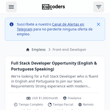
Open main menu
Open ri
Info
Close
Suscríbete a nuestro
Canal de Alertas en
Telegram
para no perderte ninguna oferta de
empleo.
Empleos
Front-end Developer
Full Stack Developer Opportunity (English &
Portuguese Speaking)
We're looking for a Full Stack Developer who is fluent
in English and Portuguese to join our team.
Requirements Strong experience with modern
JavaScript/TypeScript Frontend: React, Next.js, Vue, or
similar Backend: Node.js, Python, or similar
USD $1,000/month
Freelance
Experience with REST APIs and databases
Tiempo Completo
Tiempo Parcial
Remoto
(PostgreSQL/MySQL) Familiarity with Git and cloud