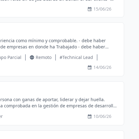
ates - Track all applications submitted (job title,
15/06/26
application quota per client - Communicate progress and
fortable using spreadsheets to log and track activity -
idates.
resas en donde ha Trabajado - debe haber
po Parcial
Remoto
#Technical Lead
avor
14/06/26
ona con ganas de aportar, liderar y dejar huella.
ia comprobada en la gestión de empresas de desarrollo
tos de transformación digital. Lo que vas a
er
10/06/26
responsabilidad de la toma de decisiones estratégicas y
talento técnico (desarrolladores, diseñadores, etc.),
nizar las tareas: Planificarás, priorizarás y harás
n en tiempo y forma. - Optimizar procesos: Aportarás