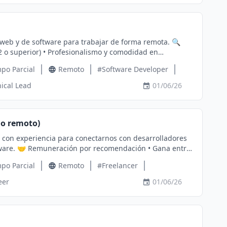
 desarrollo web se construye hoy! Te espero en el equipo
eb y de software para trabajar de forma remota. 🔍
B2 o superior) • Profesionalismo y comodidad en
 $3–$15 USD
po Parcial
Remoto
#Software Developer
ical Lead
01/06/26
go y compartir más detalles. 📞 Contacto •
jo remoto)
con experiencia para conectarnos con desarrolladores
na entre
po Parcial
Remoto
#Freelancer
rtugués o español • Profesional y cómodo en
or • Tarifa
eer
01/06/26
s un mensaje en
: @happydev39 •