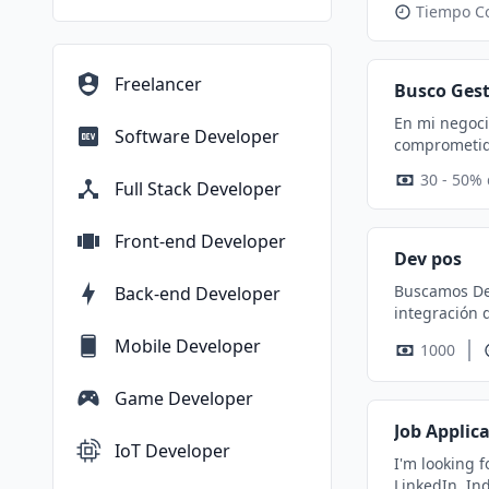
Tiempo C
Freelancer
Busco Gest
En mi negocio doy
Software Developer
comprometida · Tener teléfon
necesitas inv
Full Stack Developer
Front-end Developer
Dev pos
Buscamos Des
Back-end Developer
integración 
terminales d
Mobile Developer
1000
Game Developer
Job Applica
IoT Developer
I'm looking f
LinkedIn, Indeed, and Dice. What You'll Do - Apply to softwar