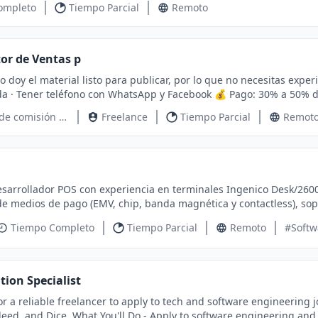
ompleto
Tiempo Parcial
Remoto
or de Ventas p
 el material listo para publicar, por lo que no necesitas experiencia previa 📝 Requisitos:
o con WhatsApp y Facebook 💰 Pago: 30% a 50% de comisión ⏰ Sin horarios fijos 💻 100% remoto 🆓 No
ertir
30 - 50% de comisión por venta
Freelance
Tiempo Parcial
Remot
arrollador POS con experiencia en terminales Ingenico Desk/2600 
de medios de pago (EMV, chip, banda magnética y contactless), so
e pago.
Tiempo Completo
Tiempo Parcial
Remoto
#Softw
tion Specialist
or a reliable freelancer to apply to tech and software engineering 
e engineering and tech roles on US job boards on behalf of our clients -