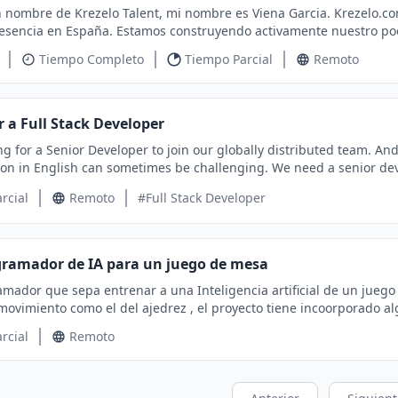
Krezelo Talent, mi nombre es Viena Garcia. Krezelo.com es una agencia digital, registrada en Nuevo Mexico,
ndo activamente nuestro pool freelance verificado, con especial interés en
iseñador Gráfico 💻 Desarrollador Web (front-end / CMS) ⚙️ Desarrollador Full Stack 🔍
Tiempo Completo
Tiempo Parcial
Remoto
Redes Sociales Lo que ofrecemos: → Proyectos reales asignados según tu especialidad → Pagos por
parentes y puntuales — siempre → Espacio personal para gestionar
 formulario en
r a Full Stack Developer
da, no tenga pena en escribirme. Muchas gracias por su tiempo y atención.
ng for a Senior Developer to join our globally distributed team. A
na
n sometimes be challenging. We need a senior developer with strong English communication skills who
t the team in discussions and coordinate effectively with clients
rcial
Remoto
#Full Stack Developer
 clear and professional communication is very important. The ideal candidate should have strong technical
ership skills, and the ability to manage communication smoothly within an internat
isit our website: https://cravensolutions.net/ Here is my LinkedIn profile: https://www.linkedin.com/in/john-
taylor-624ab8405/ Email:
john@cravensolutions.net
Whatsapp: +1 (573) 971-83
Busco programador de IA para un juego de mesa
mador que sepa entrenar a una Inteligencia artificial de un juego
iento como el del ajedrez , el proyecto tiene incoorporado algo de inteligencia artificia
t pero es necesario mejorar. si quieren saber como es el juego pu
rcial
Remoto
 +18647536014