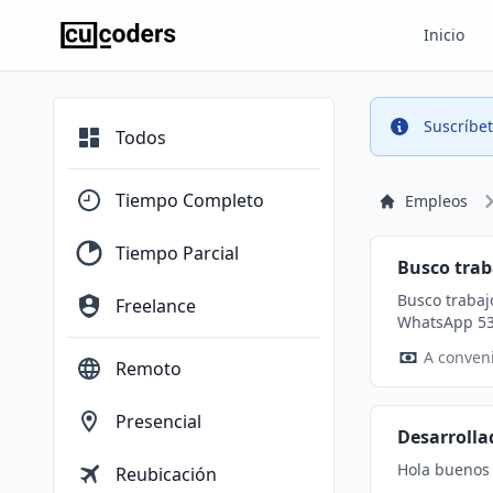
Inicio
Info
Suscríbe
Todos
Tiempo Completo
Empleos
Tiempo Parcial
Busco trab
Busco trabajo. Soy ingeniera informática
Freelance
WhatsApp 53
A conven
Remoto
Presencial
Desarrolla
Hola buenos 
Reubicación