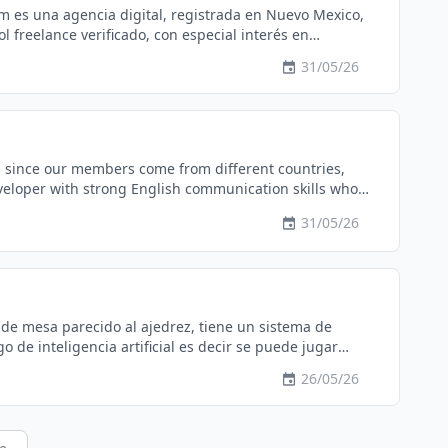
31/05/26
 todo (con SuiteDash) → Un equipo que valora la calidad
https://krezelo.milanti.com/#apply Para mas informacion 🌐 krezelo.milanti.com / krezelo.com 📩
tech@krezelo.com
📲 +34 621 055 574
nd since our members come from different countries,
 and team members. Most of our projects and tasks come
31/05/26
ional team. If you would like to learn
34 Telegram: @O_designer_O
 de mesa parecido al ajedrez, tiene un sistema de
l es decir se puede jugar
eden verlo primero en juegoxima.com o escribirme por
26/05/26