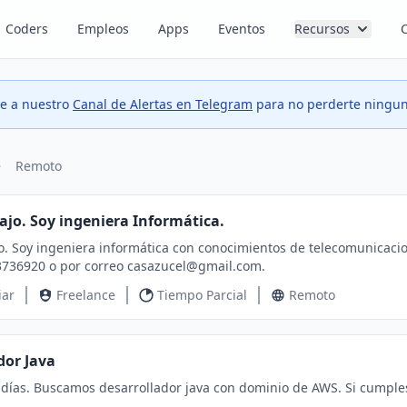
Coders
Empleos
Apps
Eventos
Recursos
te a nuestro
Canal de Alertas en Telegram
para no perderte ningun
Remoto
ajo. Soy ingeniera Informática.
 con conocimientos de telecomunicaciones, inglés e italiano. Contactar para propuesta al
736920 o por correo
casazucel@gmail.com
.
iar
Freelance
Tiempo Parcial
Remoto
dor Java
días. Buscamos desarrollador java con dominio de AWS. Si cumples