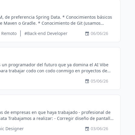
M, de preferencia Spring Data. * Conocimientos básicos
 de Maven o Gradle. * Conocimiento de Git (usamos
ación. * Manejo de herramientas de IA para
Remoto
#Back-end Developer
06/06/26
 en su flujo de trabajo tendrán preferencia.
ras un programador del futuro que ya domina el AI Vibe
novadora, proactivo y con ganas de romperla en el
05/06/26
a en el desarrollo web actual. Dominio técnico
ogía de trabajo: Dominio y
t, Cline, etc., para acelerar el desarrollo y mantener un
ómo postularte? Si cumples con
m - prototipado. Solo personas serios. Pago por resultado.
ace a tu perfil de LinkedIn
ic Designer
03/06/26