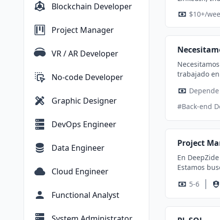
Blockchain Developer
Tailor each a
$10+/we
company, dat
flag any issues promptly Requirements - Experience applying to US tech
Project Manager
each applica
Reliable, responsive, 
Necesitamo
VR / AR Developer
recruiting, HR, or talent 
Necesitamos un Tech lead senior
bonuses avai
trabajado en 
No-code Developer
trabajado mas de 1 año c
contratamos full stac
Graphic Designer
contactar a
#Back-end D
DevOps Engineer
Project Ma
Data Engineer
En DeepZide 
Estamos busc
Cloud Engineer
de software, c
5-6
hacer - Lide
Functional Analyst
operativas pa
fomentando u
seguimiento 
System Administrator