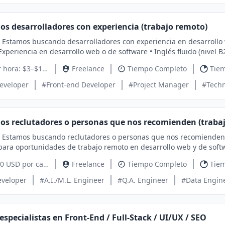
y algún proyecto donde hayas integrado IA. ¡El futuro del
s desarrolladores con experiencia (trabajo remoto)
, Estamos buscando desarrolladores con experiencia en desarrollo w
Experiencia en desarrollo web o de software • Inglés fluido (nivel 
elentes habilidades de comunicación y relaciones interpersonales 💰 Remuneración • Tarifa por hora:
Tarifa por hora: $3–$15 USD
Freelance
Tiempo Completo
Tiem
ncia, disponibilidad y rendimiento) 🤝 Bono por recomendación • ¿Conoces a alguien que podría encajar
Developer
#Front-end Developer
#Project Manager
#Techn
u experiencia y disponibilidad. Nos encantaría ponernos en contacto conti
appydev39 • WhatsApp: +57 315 ​​1436412
s reclutadores o personas que nos recomienden (traba
, Estamos buscando reclutadores o personas que nos recomienden 
portunidades de trabajo remoto en desarrollo web y de software. 🤝 Remuneración por recomendación • Ga
didato cualificado que se incorpore con éxito. 📋 Requisitos para el desarrollador • Experiencia en desarrollo
$ 20 y $ 30 USD por cada candidata calificada
Freelance
Tiempo Completo
Tiem
tware • Inglés fluido (nivel B2 o superior) • Hablante nativo de po
elentes habilidades de comunicación y relaciones interpersonales 💰 Remuneración para el desarrollad
eveloper
#A.I./M.L. Engineer
#Q.A. Engineer
#Data Engin
y 20 USD (dependiendo de la experiencia, disponibilidad y rendimiento) 📩 ¿Te interesa? Envíano
 encantados de ponernos en contacto contigo y compartir más detalles. 📞 Contacto • Telegram
7 315 ​​1436412
specialistas en Front-End / Full-Stack / UI/UX / SEO