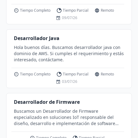
⁠Dominio de protocolos de identidad: OAuth2, OpenID
Connect (OIDC) y SAML. Principales responsabilidades
Tiempo Completo
Tiempo Parcial
Remoto
serán: •⁠ ⁠Dar soporte y mantenimiento al Operador de
09/07/26
Keycloak y sus Custom Resources (CR). •⁠ ⁠Administrar y
aprovisionar Reinos (Realms), Clientes (OIDC/SAML),
usuarios y permisos. •⁠ ⁠Configurar atributos
Desarrollador Java
personalizados (Custom Attributes) y mapeo de datos
para perfiles de usuario. •⁠ ⁠Gestionar la integración y
Hola buenos días. Buscamos desarrollador java con
sincronización con LDAP / Active Directory. •⁠
dominio de AWS. Si cumples el requerimiento y estás
⁠Configurar políticas de seguridad avanzadas (MFA,
interesado, contáctame.
contraseñas, RBAC). •⁠ ⁠Cargar, configurar e importar
temas visuales corporativos (Custom Themes). •⁠
Tiempo Completo
Tiempo Parcial
Remoto
⁠Ejecutar pruebas de funcionamiento e integración
03/07/26
con las aplicaciones cliente. •⁠ ⁠Monitoreo general de la
plataforma: revisión de logs, pods, etc.
Desarrollador de Firmware
Buscamos un Desarrollador de Firmware
especializado en soluciones IoT responsable del
diseño, desarrollo e implementación de software
embebido para dispositivos conectados.
Tiempo Completo
Tiempo Parcial