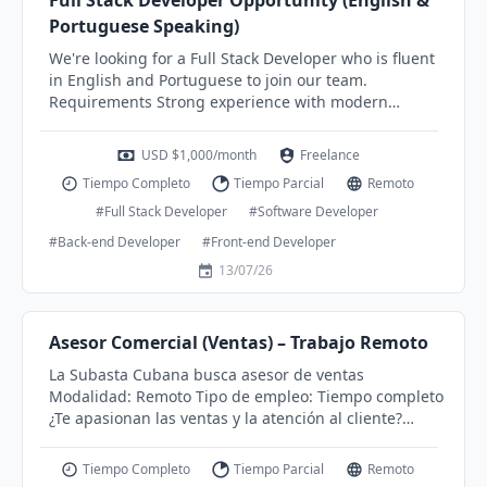
Full Stack Developer Opportunity (English &
Portuguese Speaking)
We're looking for a Full Stack Developer who is fluent
in English and Portuguese to join our team.
Requirements Strong experience with modern
JavaScript/TypeScript Frontend: React, Next.js, Vue, or
similar Backend: Node.js, Python, or similar
USD $1,000/month
Freelance
Experience with REST APIs and databases
Tiempo Completo
Tiempo Parcial
Remoto
(PostgreSQL/MySQL) Familiarity with Git and cloud
platforms Good communication skills in both English
#Full Stack Developer
#Software Developer
and Portuguese
#Back-end Developer
#Front-end Developer
13/07/26
Asesor Comercial (Ventas) – Trabajo Remoto
La Subasta Cubana busca asesor de ventas
Modalidad: Remoto Tipo de empleo: Tiempo completo
¿Te apasionan las ventas y la atención al cliente?
Estamos buscando Asesores Comerciales para
incorporarse a nuestro equipo de trabajo.
Tiempo Completo
Tiempo Parcial
Remoto
Responsabilidades * Atender clientes interesados en