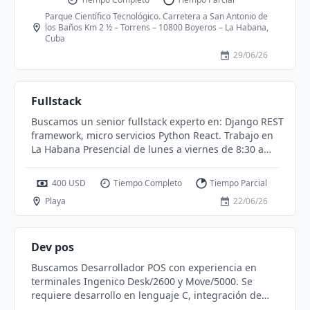
Parque Científico Tecnológico. Carretera a San Antonio de
los Baños Km 2 ½ – Torrens – 10800 Boyeros – La Habana,
Cuba
29/06/26
Fullstack
Buscamos un senior fullstack experto en: Django REST
framework, micro servicios Python React. Trabajo en
La Habana Presencial de lunes a viernes de 8:30 a
5:30 Salario 400 USD
400 USD
Tiempo Completo
Tiempo Parcial
Playa
22/06/26
Dev pos
Buscamos Desarrollador POS con experiencia en
terminales Ingenico Desk/2600 y Move/5000. Se
requiere desarrollo en lenguaje C, integración de
medios de pago (EMV, chip, banda magnética y