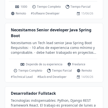
contactless), soporte y mantenimiento de aplicaciones
1000
Tiempo Completo
Tiempo Parcial
transaccionales en terminales de pago.
Remoto
#Software Developer
15/06/26
Necesitamos Senior developer Java Spring
Boot
Necesitamos un Tech lead senior Java Spring Boot
Requisitos: - 10 años de experiencia como mínimo y
comprobable. - debe haber trabajado en proyectos
grandes fuera de Cuba. - Debe tener referencias
reales de empresas en donde ha Trabajado - debe
Depende de su experiencia
Freelance
haber trabajado mas de 1 año como mínimo en la
Tiempo Completo
Tiempo Parcial
Remoto
mayoría de sus trabajos. - muy buena reputación en
la industria - Solo experto Java (No contratamos full
#Technical Lead
#Back-end Developer
14/06/26
stack.) Todos excluyente. Por favor Solo Tech lead o
devs seniors. Le esperamos para que pueda liderar el
equipo. Favor contactar al WhatsApp +56998000360
Desarrollador Fullstack
Tecnologías indispensables: Python, Django REST
framework React. El trabajo es presencial de lunes a