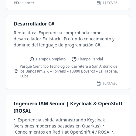
#Freelancer
11/07/26
la compra de vehículos. * Brindar asesoría durante
todo el proceso de venta. * Dar seguimiento a
prospectos y convertir oportunidades en ventas. *
Mantener una atención al cliente profesional y de
Desarrollador C#
calidad. Requisitos * Hombre entre 25 y 40 años. *
Requisitos: .Experiencia comprobada como
Excelente habilidad de comunicación y negociación. *
desarrollador Fullstack. .Profundo conocimiento y
Contar con computadora propia. * Conexión a
dominio del lenguaje de programación C#.
internet estable y de alta velocidad (indispensable). *
.Capacidad para trabajar en un entorno colaborativo y
Manejo básico de herramientas digitales. *
dinámico. .Habilidad para diseñar, desarrollar e
Tiempo Completo
Tiempo Parcial
Responsable, comprometido y orientado a resultados.
implementar soluciones innovadoras
Disponible para candidatos de: 🇦🇷 Argentina • 🇧🇴
Parque Científico Tecnológico. Carretera a San Antonio de
los Baños Km 2 ½ – Torrens – 10800 Boyeros – La Habana,
Bolivia • 🇧🇷 Brasil • 🇨🇴 Colombia • 🇨🇷 Costa Rica • 🇨🇺
Cuba
Cuba • 🇪🇨 Ecuador • 🇸🇻 El Salvador • 🇬🇹 Guatemala •
10/07/26
🇭🇳 Honduras • 🇲🇽 México • 🇳🇮 Nicaragua • 🇵🇦 Panamá
• 🇵🇾 Paraguay • 🇵🇪 Perú • 🇵🇷 Puerto Rico • 🇩🇴
República Dominicana • 🇻🇪 Venezuela. Ofrecemos *
Trabajo 100% remoto. * Capacitación. *
Ingeniero IAM Senior | Keycloak & OpenShift
Oportunidades de crecimiento. * Ingresos
(ROSA).
competitivos según desempeño. * Excelente ambiente
•⁠ ⁠Experiencia sólida administrando Keycloak
laboral. Si cumples con el perfil y deseas formar parte
(versiones modernas basadas en Quarkus). •⁠
de nuestro equipo, contáctanos
⁠Conocimientos en Red Hat OpenShift 4 / ROSA. •⁠