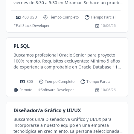
viernes de 8:30 a 5:30 en Miramar. Se hace un prueba
de conocimiento.
400 USD
Tiempo Completo
Tiempo Parcial
#Full Stack Developer
10/06/26
PL SQL
Buscamos profesional Oracle Senior para proyecto
100% remoto. Requisitos excluyentes: Mínimo 5 años
de experiencia comprobable en Oracle Database 11g
y/o 12c. Experiencia sólida en análisis y optimización
de performance de queries en producción. PL/SQL
800
Tiempo Completo
Tiempo Parcial
avanzado (packages, cursores, collections, bulk
Remoto
#Software Developer
10/06/26
collect, FORALL, dynamic SQL). SQL avanzado (CTEs,
MERGE, analytic functions, joins complejos). Tuning y
diagnóstico de performance: planes de ejecución,
DBMS_XPLAN, AWR, ASH, SQL Trace, TKPROF, SQL
Diseñador/a Gráfico y UI/UX
Monitor, V$SQL. Diseño y optimización de índices,
Buscamos un/a Diseñador/a Gráfico y UI/UX para
estadísticas, histogramas, cardinalidad y selectividad.
incorporarse a nuestro equipo en una empresa
Refactoring de procedimientos legacy y validación de
tecnológica en crecimiento. La persona seleccionada
performance pre/post cambios. Deseable: